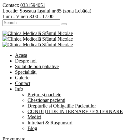
Contact:
0331594051
Locatie:
Șoseaua Iașului nr.85 (zona Lebăda)
Luni - Vineri
8:00 - 17:00
Acasa
Despre noi
Spital de boli paliative
Specialități
Galerie
Contact
Info
Prețuri și pachete
Chestionar pacienti
Drepturile si Obligatiile Pacientilor
CONDIȚII DE INTERNARE / EXTERNARE
Medici
Intrebari & Raspunsuri
Blog
Programare