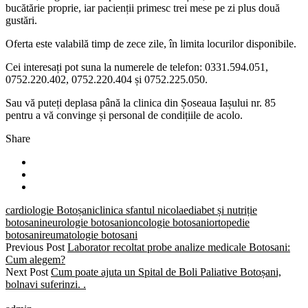
bucătărie proprie, iar pacienții primesc trei mese pe zi plus două
gustări.
Oferta este valabilă timp de zece zile, în limita locurilor disponibile.
Cei interesați pot suna la numerele de telefon: 0331.594.051,
0752.220.402, 0752.220.404 și 0752.225.050.
Sau vă puteți deplasa până la clinica din Șoseaua Iașului nr. 85
pentru a vă convinge și personal de condițiile de acolo.
Share
cardiologie Botoșani
clinica sfantul nicolae
diabet și nutriție
botosani
neurologie botosani
oncologie botosani
ortopedie
botosani
reumatologie botosani
Previous Post
Laborator recoltat probe analize medicale Botosani:
Cum alegem?
Next Post
Cum poate ajuta un Spital de Boli Paliative Botoșani,
bolnavi suferinzi. .