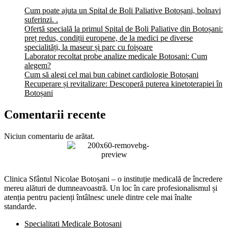
Cum poate ajuta un Spital de Boli Paliative Botoșani, bolnavi
suferinzi. .
Ofertă specială la primul Spital de Boli Paliative din Botoșani:
preț redus, condiții europene, de la medici pe diverse
specialități, la maseur și parc cu foișoare
Laborator recoltat probe analize medicale Botosani: Cum
alegem?
Cum să alegi cel mai bun cabinet cardiologie Botoșani
Recuperare și revitalizare: Descoperă puterea kinetoterapiei în
Botoșani
Comentarii recente
Niciun comentariu de arătat.
Clinica Sfântul Nicolae Botoșani – o instituție medicală de încredere
mereu alături de dumneavoastră. Un loc în care profesionalismul și
atenția pentru pacienți întâlnesc unele dintre cele mai înalte
standarde.
Specialitati Medicale Botosani