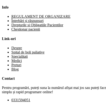
Info
REGULAMENT DE ORGANIZARE
Întrebări și răspunsuri
Drepturile si Obligatiile Pacientilor
Chestionar pacienti
Link-uri
Despre
Spital de boli paliative
Specialitati
Medici
Preturi
Blog
Contact
Pentru
programări
,
puteți
suna
la
numărul
afișat
mai
jos
sau
puteți
fac
simplu
și
rapid programare online!
0331594051