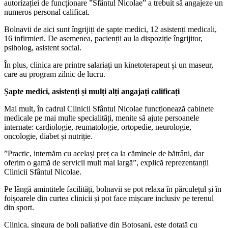
autorizației de funcționare ”Sfântul Nicolae” a trebuit să angajeze un
numeros personal calificat.
Bolnavii de aici sunt îngrijiți de șapte medici, 12 asistenți medicali,
16 infirmieri. De asemenea, pacienții au la dispoziție îngrijitor,
psiholog, asistent social.
În plus, clinica are printre salariați un kinetoterapeut și un maseur,
care au program zilnic de lucru.
Șapte medici, asistenți și mulți alți angajați calificați
Mai mult, în cadrul Clinicii Sfântul Nicolae funcționează cabinete
medicale pe mai multe specialități, menite să ajute persoanele
internate: cardiologie, reumatologie, ortopedie, neurologie,
oncologie, diabet și nutriție.
”Practic, internăm cu același preț ca la căminele de bătrâni, dar
oferim o gamă de servicii mult mai largă”, explică reprezentanții
Clinicii Sfântul Nicolae.
Pe lângă amintitele facilități, bolnavii se pot relaxa în părculețul și în
foișoarele din curtea clinicii și pot face mișcare inclusiv pe terenul
din sport.
Clinica, singura de boli paliative din Botoșani, este dotată cu